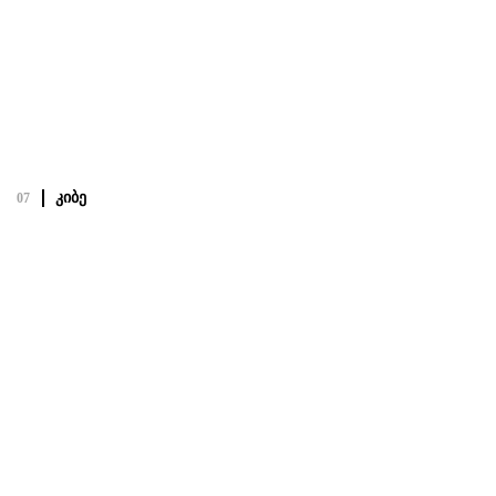
Посмотреть полный проект
კიბე
07
კიბე
19.02.22