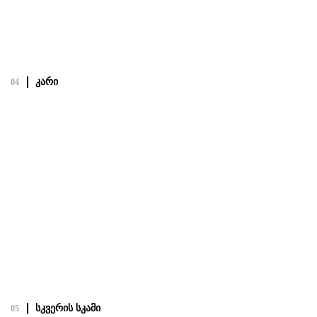
Посмотреть полный проект
კარი
04
კარი
19.02.22
Посмотреть полный проект
სკვერის სკამი
05