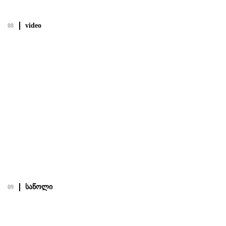
Посмотреть полный проект
video
08
video
20.02.22
Посмотреть полный проект
საწოლი
09
საწოლი