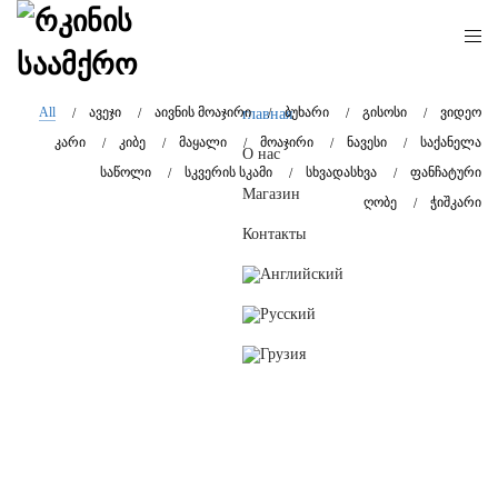
All
ავეჯი
აივნის მოაჯირი
ბუხარი
გისოსი
ვიდეო
главная
კარი
კიბე
მაყალი
მოაჯირი
ნავესი
საქანელა
О нас
საწოლი
სკვერის სკამი
სხვადასხვა
ფანჩატური
Магазин
ღობე
ჭიშკარი
Контакты