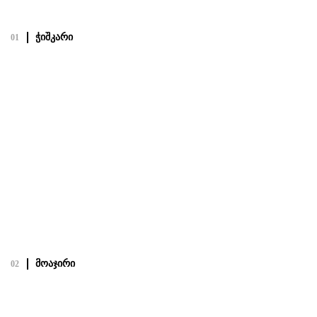
ჭიშკარი
01
ჭიშკარი
19.02.22
Посмотреть полный проект
მოაჯირი
02
მოაჯირი