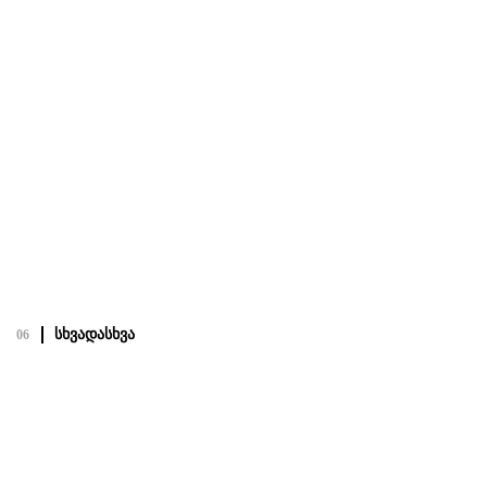
სკვერის სკამი
19.02.22
Посмотреть полный проект
სხვადასხვა
06
სხვადასხვა
19.02.22