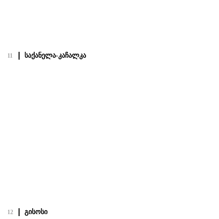
Посмотреть полный проект
საქანელა-კაჩალკა
11
საქანელა-კაჩალკა
20.02.22
Посмотреть полный проект
გისოსი
12