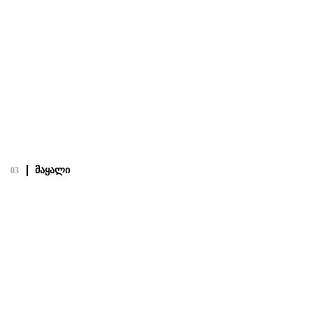
19.02.22
Посмотреть полный проект
მაყალი
03
მაყალი
19.02.22