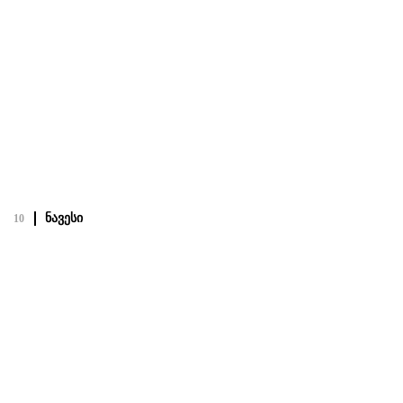
20.02.22
Посмотреть полный проект
ნავესი
10
ნავესი
20.02.22